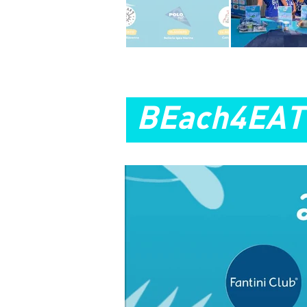
BEach4EAT 