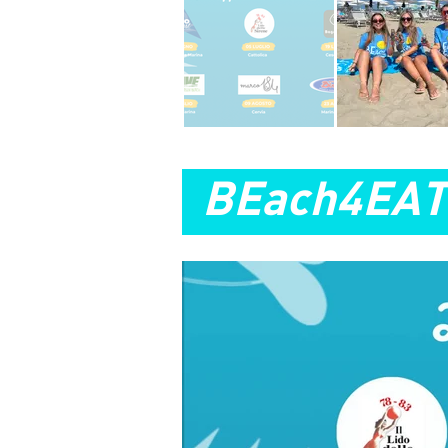
BEach4EAT 