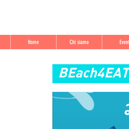
Home
Chi siamo
Event
BEach4EAT 