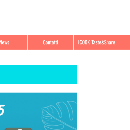
News
Contatti
ICOOK Taste&Share