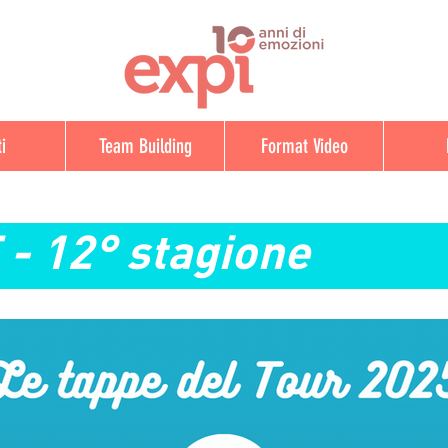
i
Team Building
Format Video
- 12° stagione